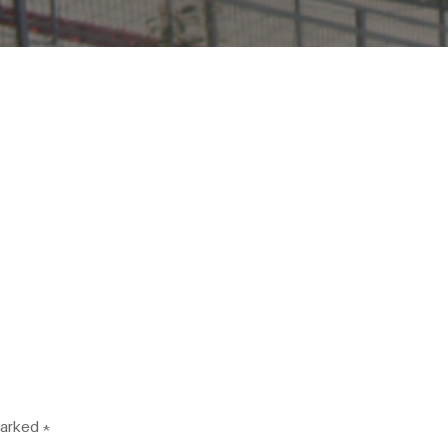
marked
*