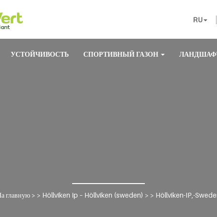
RU
УСТОЙЧИВОСТЬ
СПОРТИВНЫЙ ГАЗОН
ЛАНДШАФ
а главную
> >
Höllviken Ip – Höllviken (sweden)
> >
Höllviken-IP,-Swed