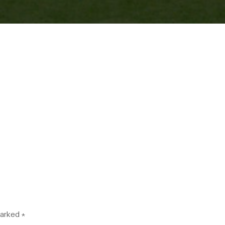
marked
*