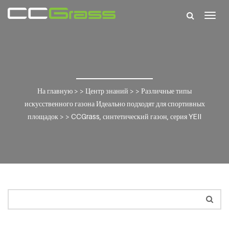
Togg
navig
На главную
> >
Центр знаний
> >
Различные типы
искусственного газона Идеально подходят для спортивных
площадок
> >
CCGrass, синтетический газон, серия YEII