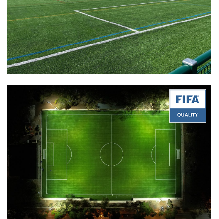
Quality:
FIFA Quality
Product:
Biplex AU 52-B2
Certificate Date:
12/02/2022
Quality:
FIFA Quality
Product:
Vmax 50-16
Certificate Date:
11/29/2022