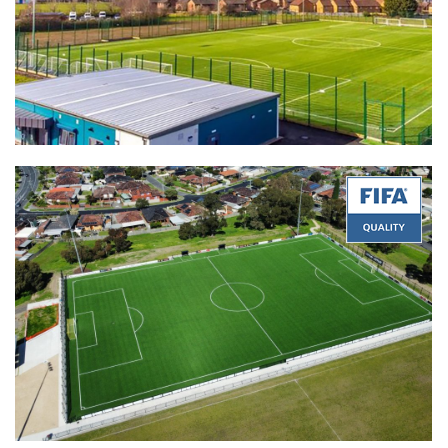
Quality:
FIFA Quality
Product:
Stemgrass 60-14 PU
Certificate Date:
10/19/2022
Quality:
FIFA Quality
Product:
Vmax 50-16
Certificate Date:
09/14/2022