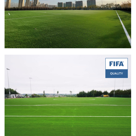
Quality:
FIFA Quality Pro
Product:
Ultrasport 50-AH2
Certificate Date:
11/18/2022
Quality:
FIFA Quality
Product:
Pride 60-14
Certificate Date:
12/02/2022