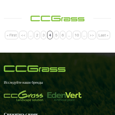
« First
<<
...
2
3
4
5
6
...
10
...
>>
Last »
Исследуйте наши бренды
Свяжитесь с нами