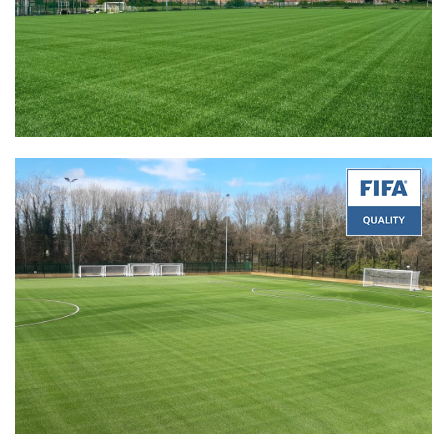
Quality:
FIFA Quality
Product:
Stemgrass EX2 60-A2
Certificate Date:
07/29/2022
Quality:
FIFA Quality
Product:
Stemgrass 60-14 PU
Certificate Date:
06/09/2022