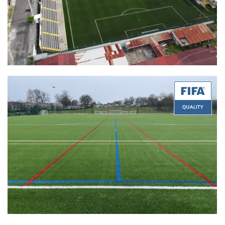
Quality:
FIFA Quality
Product:
Superb 55-16
Certificate Date:
05/16/2022
Quality:
FIFA Quality
Product:
Stemgrass 60-14 PU
Certificate Date:
05/11/2022