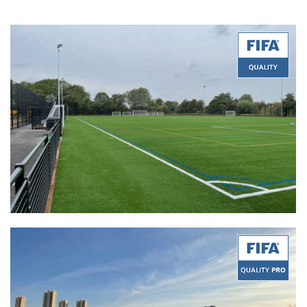
Quality:
FIFA Quality
Product:
Stemgrass 60-14 PU
Certificate Date:
12/02/2022