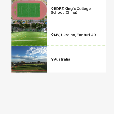
RDFZ King’s College
School (China)
MV, Ukraine, Fanturf 40
Australia